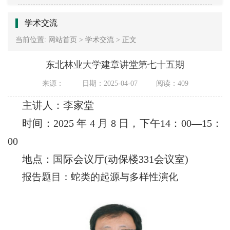
学术交流
当前位置:
网站首页
>
学术交流
>
正文
东北林业大学建章讲堂第七十五期
来源：
日期：2025-04-07
阅读：
409
主讲人：李家堂
时间：
2025
年
4
月
8
日，下午
14
：
00
—
15
：
00
地点：国际会议厅
(
动保楼
331
会议室
)
报告题目：蛇类的起源与多样性演化