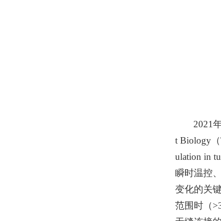
202
t Biology（
ulatio
瞬时温控、
变化的关键
范围时（>