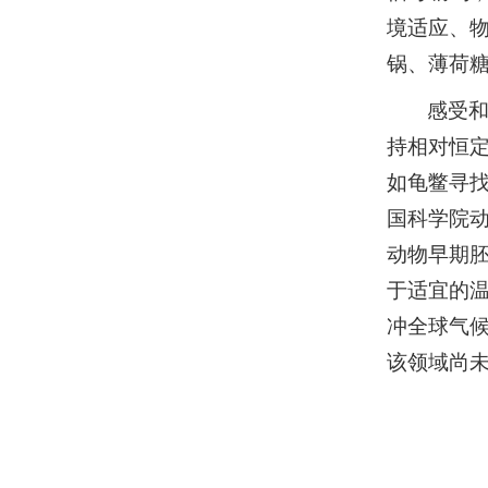
境适应、
锅、薄荷
感受
持相对恒
如龟鳖寻找
国科学院
动物早期胚
于适宜的温
冲全球气候变
该领域尚