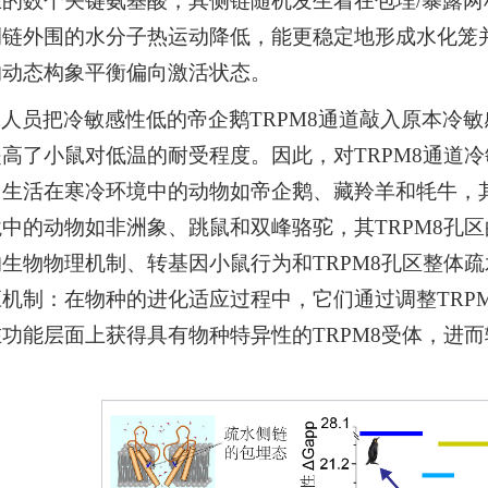
在的数个关键氨基酸，其侧链随机发生着在包埋/暴露
侧链外围的水分子热运动降低，能更稳定地形成水化笼
的动态构象平衡偏向激活状态。
人员把冷敏感性低的帝企鹅TRPM8通道敲入原本冷
高了小鼠对低温的耐受程度。因此，对TRPM8通道
生活在寒冷环境中的动物如帝企鹅、藏羚羊和牦牛，其
中的动物如非洲象、跳鼠和双峰骆驼，其TRPM8孔区
生物物理机制、转基因小鼠行为和TRPM8孔区整体
机制：在物种的进化适应过程中，它们通过调整TRPM
功能层面上获得具有物种特异性的TRPM8受体，进