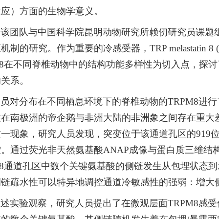
适应）方面的生物学意义。
，该团队与中国科学院昆明动物研究所赖仞研究员课题
制的研究。作为重要的冷感受器，TRP melastatin 
M8在不同脊椎动物中的结构功能多样性为切入点，探
的关系。
员对分布在不同栖息环境下的脊椎动物的TRPM8进行
在南极洲的帝企鹅与非洲大陆的非洲象之间存在重大差
一现象，研究人员发现，突变位于该通道孔区的919位
。通过荧光非天然氨基酸ANAP成像与蛋白质三维结
M8通道孔区中数个关键氨基酸的侧链发生从包埋状态
侧链疏水性可以特异地调控通道冷敏感性的强弱：增大
述实验观察，研究人员提出了在微观层面TRPM8感受