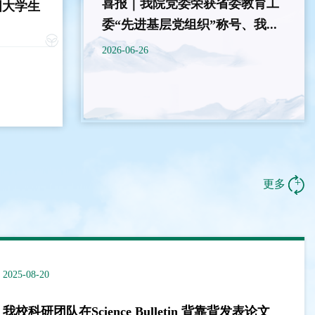
喜报｜我院党委荣获省委教育工
国大学生
委“先进基层党组织”称号、我...
2026-06-26
自强之星”
+
更多
2025-08-20
2026-06-16
我校科研团队在Science Bulletin 背靠背发表论文
我院姜广顺