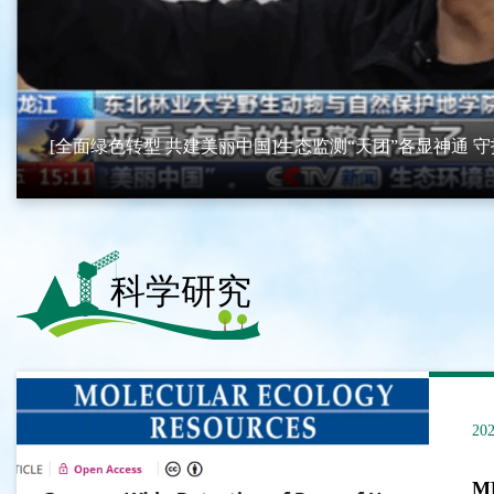
[全面绿色转型 共建美丽中国]生态监测“天团”各显神通 守护.
科学研究
10-28
202
20
BO Rep：我院科研团队发现无脊椎动物感知
M