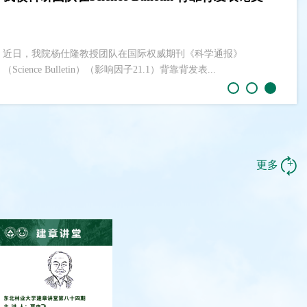
可持续生存
近日，我院杨仕隆教授团队在国际权威期刊《科学通报》
（Science Bulletin）（影响因子21.1）背靠背发表...
+
更多