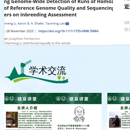
2的新型感觉受体
近
，我院动物生存适应策略课题组在无脊椎动物新型酸敏感
M
随
的发现与机制研究中取得新进展。相关成果...
佳
种
学术交流