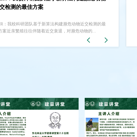
交检测的最佳方案
新突破
ER：我校科研团队基于新算法构建濒危动物近交检测的最
着实施生物多样性保护工作，虎、象、野猪、熊等大型猛兽
方案近亲繁殖往往伴随着近交衰退，对濒危动物的...
群逐步恢复，栖息地日益扩展，同时也导致其...